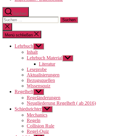
Suchen
Suchen
nach:
Suche
schließen
Menü schließen
Lehrbuch
Untermenü
anzeigen
Inhalt
Lehrbuch Material
Untermenü
anzeigen
Literatur
Leseprobe
Aktualisierungen
Bezugsquellen
Wissensquiz
Regelheft
Untermenü
anzeigen
Regeländerungen
Neugliederung Regelheft ( ab 2016)
Schiedsrichter
Untermenü
anzeigen
Mechanics
Regeln
Collision Rule
Regel-Quiz