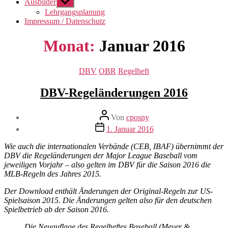
Ausbilder
Untermenü
anzeigen
Lehrgangsplanung
Impressum / Datenschutz
Monat:
Januar 2016
Kategorien
DBV
OBR
Regelheft
DBV-Regeländerungen 2016
Beitragsautor
Von
cposny
Veröffentlichungsdatum
1. Januar 2016
Wie auch die internationalen Verbände (CEB, IBAF) übernimmt der
DBV die Regeländerungen der Major League Baseball vom
jeweiligen Vorjahr – also gelten im DBV für die Saison 2016 die
MLB-Regeln des Jahres 2015.
Der Download enthält Änderungen der Original-Regeln zur US-
Spielsaison 2015. Die Änderungen gelten also für den deutschen
Spielbetrieb ab der Saison 2016.
Die Neuauflage des Regelheftes Baseball (Meyer &