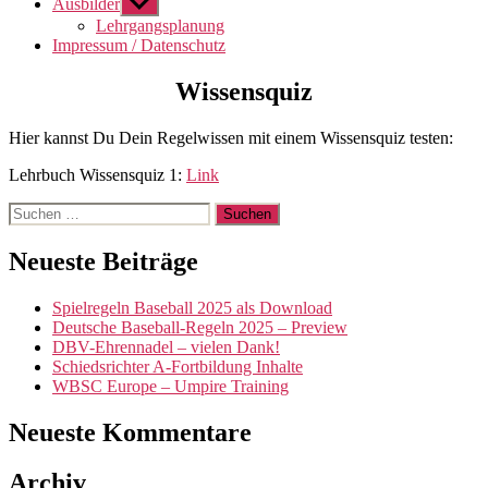
Ausbilder
Untermenü
anzeigen
Lehrgangsplanung
Impressum / Datenschutz
Wissensquiz
Hier kannst Du Dein Regelwissen mit einem Wissensquiz testen:
Lehrbuch Wissensquiz 1:
Link
Suchen
nach:
Neueste Beiträge
Spielregeln Baseball 2025 als Download
Deutsche Baseball-Regeln 2025 – Preview
DBV-Ehrennadel – vielen Dank!
Schiedsrichter A-Fortbildung Inhalte
WBSC Europe – Umpire Training
Neueste Kommentare
Archiv