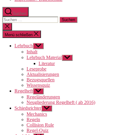
Suchen
Suchen
nach:
Suche
schließen
Menü schließen
Lehrbuch
Untermenü
anzeigen
Inhalt
Lehrbuch Material
Untermenü
anzeigen
Literatur
Leseprobe
Aktualisierungen
Bezugsquellen
Wissensquiz
Regelheft
Untermenü
anzeigen
Regeländerungen
Neugliederung Regelheft ( ab 2016)
Schiedsrichter
Untermenü
anzeigen
Mechanics
Regeln
Collision Rule
Regel-Quiz