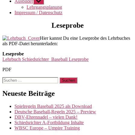
Ausbilder
Untermenü
anzeigen
Lehrgangsplanung
Impressum / Datenschutz
Leseprobe
Hier kannst Du eine Leseprobe des Lehrbuches
als PDF-Datei herunterladen:
Leseprobe
Lehrbuch Schiedsrichter Baseball Leseprobe
PDF
Suchen
nach:
Neueste Beiträge
Spielregeln Baseball 2025 als Download
Deutsche Baseball-Regeln 2025 – Preview
DBV-Ehrennadel – vielen Dank!
Schiedsrichter A-Fortbildung Inhalte
WBSC Europe – Umpire Training