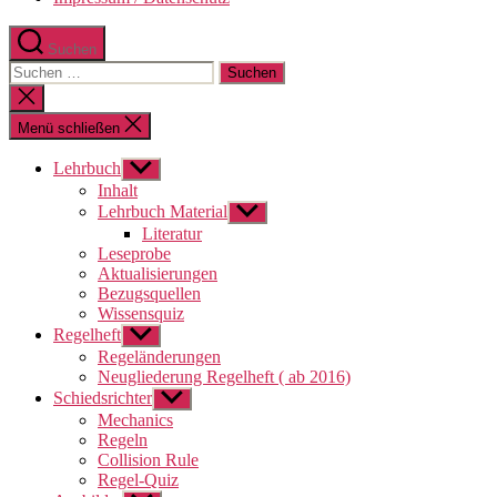
Suchen
Suchen
nach:
Suche
schließen
Menü schließen
Lehrbuch
Untermenü
anzeigen
Inhalt
Lehrbuch Material
Untermenü
anzeigen
Literatur
Leseprobe
Aktualisierungen
Bezugsquellen
Wissensquiz
Regelheft
Untermenü
anzeigen
Regeländerungen
Neugliederung Regelheft ( ab 2016)
Schiedsrichter
Untermenü
anzeigen
Mechanics
Regeln
Collision Rule
Regel-Quiz