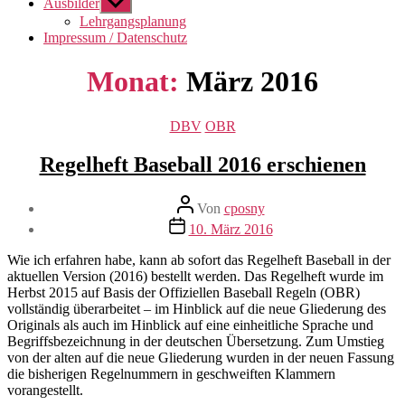
Ausbilder
Untermenü
anzeigen
Lehrgangsplanung
Impressum / Datenschutz
Monat:
März 2016
Kategorien
DBV
OBR
Regelheft Baseball 2016 erschienen
Beitragsautor
Von
cposny
Veröffentlichungsdatum
10. März 2016
Wie ich erfahren habe, kann ab sofort das Regelheft Baseball in der
aktuellen Version (2016) bestellt werden. Das Regelheft wurde im
Herbst 2015 auf Basis der Offiziellen Baseball Regeln (OBR)
vollständig überarbeitet – im Hinblick auf die neue Gliederung des
Originals als auch im Hinblick auf eine einheitliche Sprache und
Begriffsbezeichnung in der deutschen Übersetzung. Zum Umstieg
von der alten auf die neue Gliederung wurden in der neuen Fassung
die bisherigen Regelnummern in geschweiften Klammern
vorangestellt.