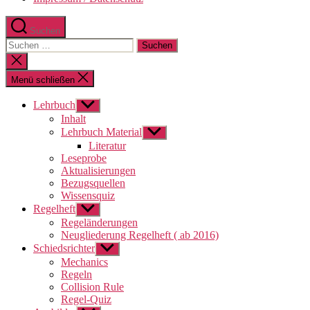
Suchen
Suchen
nach:
Suche
schließen
Menü schließen
Lehrbuch
Untermenü
anzeigen
Inhalt
Lehrbuch Material
Untermenü
anzeigen
Literatur
Leseprobe
Aktualisierungen
Bezugsquellen
Wissensquiz
Regelheft
Untermenü
anzeigen
Regeländerungen
Neugliederung Regelheft ( ab 2016)
Schiedsrichter
Untermenü
anzeigen
Mechanics
Regeln
Collision Rule
Regel-Quiz