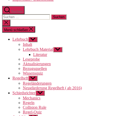
Suchen
Suchen
nach:
Suche
schließen
Menü schließen
Lehrbuch
Untermenü
anzeigen
Inhalt
Lehrbuch Material
Untermenü
anzeigen
Literatur
Leseprobe
Aktualisierungen
Bezugsquellen
Wissensquiz
Regelheft
Untermenü
anzeigen
Regeländerungen
Neugliederung Regelheft ( ab 2016)
Schiedsrichter
Untermenü
anzeigen
Mechanics
Regeln
Collision Rule
Regel-Quiz