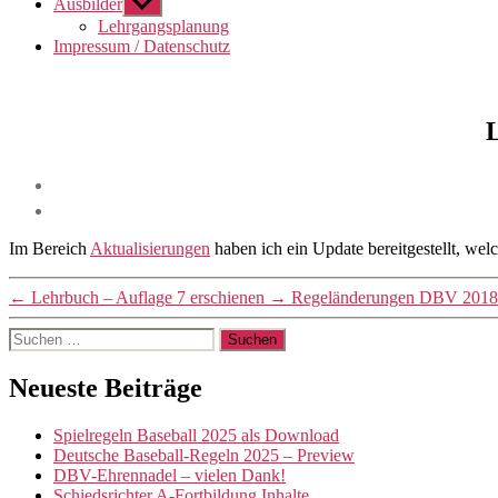
Ausbilder
Untermenü
anzeigen
Lehrgangsplanung
Impressum / Datenschutz
L
Im Bereich
Aktualisierungen
haben ich ein Update bereitgestellt, welc
←
Lehrbuch – Auflage 7 erschienen
→
Regeländerungen DBV 2018
Suchen
nach:
Neueste Beiträge
Spielregeln Baseball 2025 als Download
Deutsche Baseball-Regeln 2025 – Preview
DBV-Ehrennadel – vielen Dank!
Schiedsrichter A-Fortbildung Inhalte