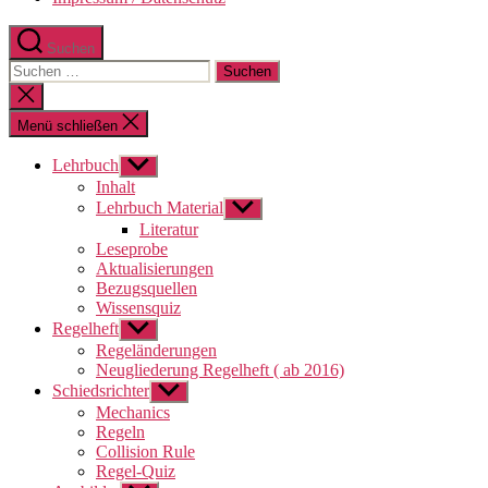
Suchen
Suchen
nach:
Suche
schließen
Menü schließen
Lehrbuch
Untermenü
anzeigen
Inhalt
Lehrbuch Material
Untermenü
anzeigen
Literatur
Leseprobe
Aktualisierungen
Bezugsquellen
Wissensquiz
Regelheft
Untermenü
anzeigen
Regeländerungen
Neugliederung Regelheft ( ab 2016)
Schiedsrichter
Untermenü
anzeigen
Mechanics
Regeln
Collision Rule
Regel-Quiz