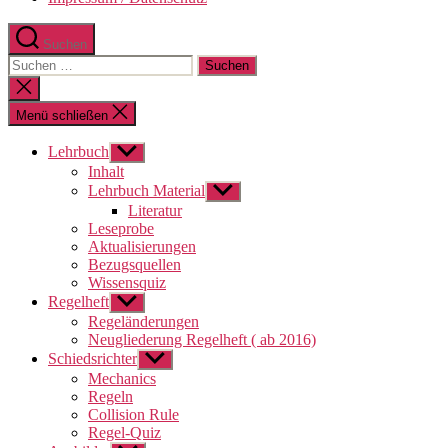
Suchen
Suchen
nach:
Suche
schließen
Menü schließen
Lehrbuch
Untermenü
anzeigen
Inhalt
Lehrbuch Material
Untermenü
anzeigen
Literatur
Leseprobe
Aktualisierungen
Bezugsquellen
Wissensquiz
Regelheft
Untermenü
anzeigen
Regeländerungen
Neugliederung Regelheft ( ab 2016)
Schiedsrichter
Untermenü
anzeigen
Mechanics
Regeln
Collision Rule
Regel-Quiz